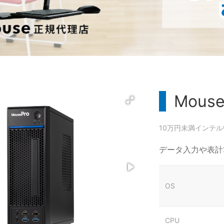
Mouse
10万円未満
インテル® 
データ入力や表計
OS
CPU