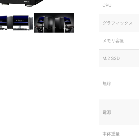
CPU
グラフィックス
メモリ容量
M.2 SSD
無線
電源
本体重量