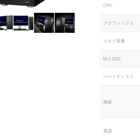
CPU
グラフィックス
メモリ容量
M.2 SSD
ハードディスク
無線
電源