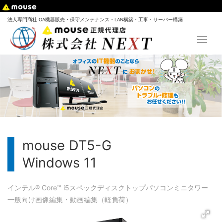
法人専門商社 OA機器販売・保守メンテナンス・LAN構築・工事・サーバー構築
mouse DT5-G
Windows 11
インテル® Core™ i5
スペック
ディスクトップパソコン
ミニタワー
一般向け
画像編集・動画編集（軽負荷）