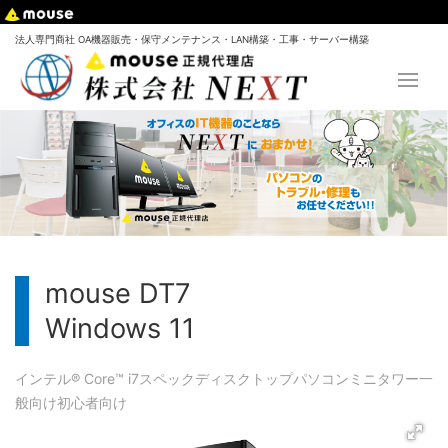
法人専門商社 OA機器販売・保守メンテナンス・LAN構築・工事・サーバー構築
mouse DT7
Windows 11
インテル® Core™ i7
スペック
ディスクトップパソコン
ミニタワー
一
般向け
初心者向け