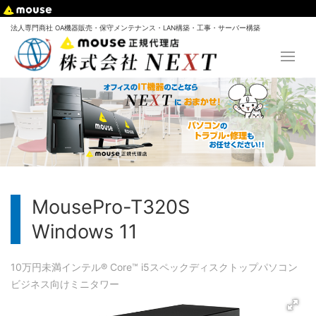
法人専門商社 OA機器販売・保守メンテナンス・LAN構築・工事・サーバー構築
MousePro-T320S
Windows 11
10万円未満
インテル® Core™ i5
スペック
ディスクトップパソコン
ビジネス向け
ミニタワー