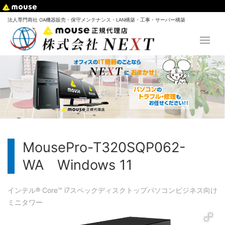
法人専門商社 OA機器販売・保守メンテナンス・LAN構築・工事・サーバー構築
MousePro-T320SQP062-
WA Windows 11
インテル® Core™ i7
スペック
ディスクトップパソコン
ビジネス向け
ミニタワー