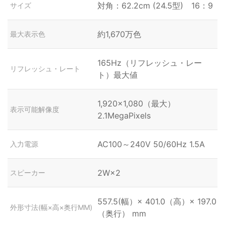
対角：62.2cm (24.5型) 16：9
サイズ
約1,670万色
最大表示色
165Hz（リフレッシュ・レー
リフレッシュ・レート
ト）最大値
1,920×1,080（最大）
表示可能解像度
2.1MegaPixels
AC100～240V 50/60Hz 1.5A
入力電源
2W×2
スピーカー
557.5(幅）× 401.0（高）× 197.0
外形寸法(幅×高×奥行MM)
（奥行） mm