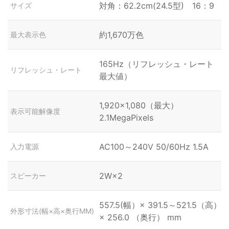
対角：62.2cm(24.5型) 16：9
サイズ
約1,670万色
最大表示色
165Hz（リフレッシュ・レート
リフレッシュ・レート
最大値）
1,920×1,080（最大）
表示可能解像度
2.1MegaPixels
AC100～240V 50/60Hz 1.5A
入力電源
2W×2
スピーカー
557.5(幅）× 391.5～521.5（高）
外形寸法(幅×高×奥行MM)
× 256.0 （奥行） mm