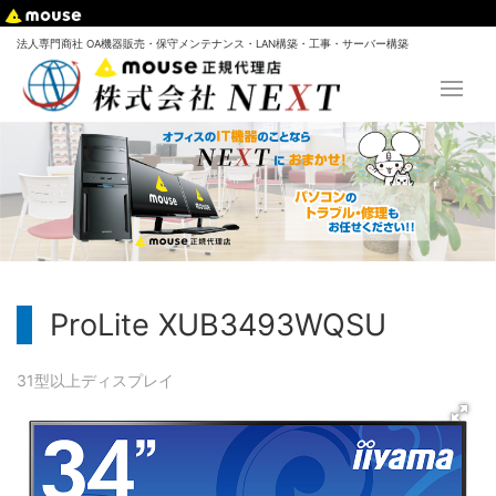
法人専門商社 OA機器販売・保守メンテナンス・LAN構築・工事・サーバー構築
ProLite XUB3493WQSU
31型以上
ディスプレイ