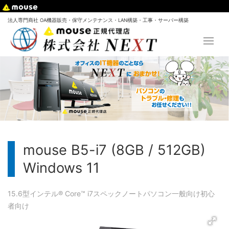
法人専門商社 OA機器販売・保守メンテナンス・LAN構築・工事・サーバー構築
mouse B5-i7 (8GB / 512GB)
Windows 11
15.6型
インテル® Core™ i7
スペック
ノートパソコン
一般向け
初心
者向け