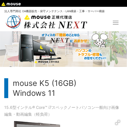
法人専門商社 OA機器販売・保守メンテナンス・LAN構築・工事・サーバー構築
mouse K5 (16GB)
Windows 11
15.6型
インテル® Core™ i7
スペック
ノートパソコン
一般向け
画像
編集・動画編集（軽負荷）