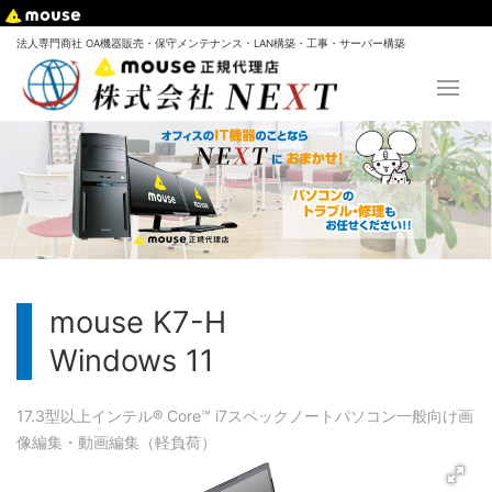
法人専門商社 OA機器販売・保守メンテナンス・LAN構築・工事・サーバー構築
mouse K7-H
Windows 11
17.3型以上
インテル® Core™ i7
スペック
ノートパソコン
一般向け
画
像編集・動画編集（軽負荷）