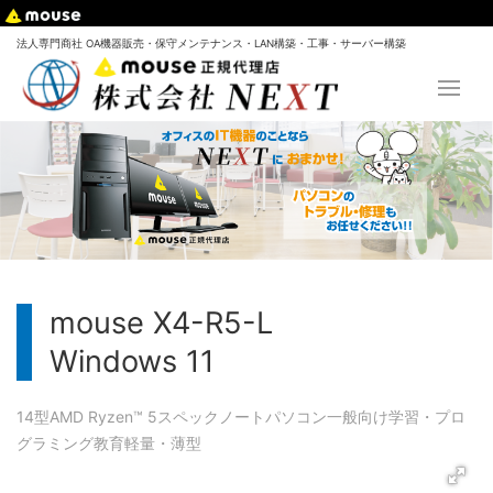
法人専門商社 OA機器販売・保守メンテナンス・LAN構築・工事・サーバー構築
mouse X4-R5-L
Windows 11
14型
AMD Ryzen™ 5
スペック
ノートパソコン
一般向け
学習・プロ
グラミング教育
軽量・薄型