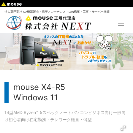
法人専門商社 OA機器販売・保守メンテナンス・LAN構築・工事・サーバー構築
mouse X4-R5
Windows 11
14型
AMD Ryzen™ 5
スペック
ノートパソコン
ビジネス向け
一般向
け
初心者向け
在宅勤務・テレワーク
軽量・薄型