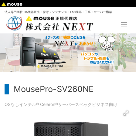
法人専門商社 OA機器販売・保守メンテナンス・LAN構築・工事・サーバー構築
MousePro-SV260NE
OSなし
インテル® Celeron®
サーバー
スペック
ビジネス向け