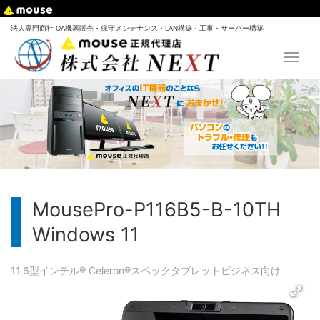
法人専門商社 OA機器販売・保守メンテナンス・LAN構築・工事・サーバー構築
MousePro-P116B5-B-10TH
Windows 11
11.6型
インテル® Celeron®
スペック
タブレット
ビジネス向け