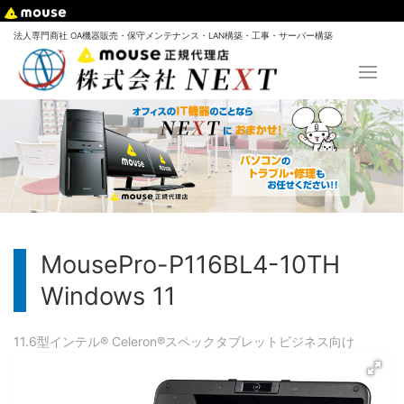
法人専門商社 OA機器販売・保守メンテナンス・LAN構築・工事・サーバー構築
MousePro-P116BL4-10TH
Windows 11
11.6型
インテル® Celeron®
スペック
タブレット
ビジネス向け